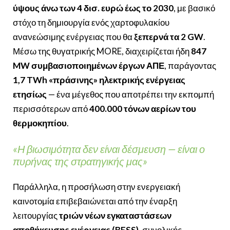
ύψους άνω των 4 δισ. ευρώ έως το 2030
, με βασικό
στόχο τη δημιουργία ενός χαρτοφυλακίου
ανανεώσιμης ενέργειας που θα
ξεπερνά τα 2 GW
.
Μέσω της θυγατρικής MORE, διαχειρίζεται ήδη
847
MW συμβασιοποιημένων έργων ΑΠΕ
, παράγοντας
1,7 TWh «πράσινης» ηλεκτρικής ενέργειας
ετησίως
— ένα μέγεθος που αποτρέπει την εκπομπή
περισσότερων από
400.000 τόνων αερίων του
θερμοκηπίου
.
«Η βιωσιμότητα δεν είναι δέσμευση — είναι ο
πυρήνας της στρατηγικής μας»
Παράλληλα, η προσήλωση στην ενεργειακή
καινοτομία επιβεβαιώνεται από την έναρξη
λειτουργίας
τριών νέων εγκαταστάσεων
αποθήκευσης ενέργειας (BESS)
, συνολικής