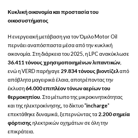
Κυκλική οικονομία και προστασία του
οικοσυστήματος
Η ενεργειακή μετάβαση για τον Όμιλο Motor Oil
περνάει αναπόσπαστα μέσα από την κυκλική
οικονομία. Στη διάρκεια του 2025, η LPC ανακύκλωσε
36.411 τόνους χρησιμοποιημένων λιπαντικών
,
ενώ η VERD παρήγαγε
29.834 τόνους βιοντίζελ
από
απόβλητα μαγειρικά έλαια, αποτρέποντας την
έκλυση
64.000 επιπλέον τόνων αερίων του
θερμοκηπίου
. Στο μέτωπο της μικροκινητικότητας
και της ηλεκτροκίνησης, το δίκτυο "
incharge
"
επεκτάθηκε δυναμικά, ξεπερνώντας τα
2.200 σημεία
φόρτισης
ηλεκτρικών οχημάτων σε όλη την
επικράτεια.